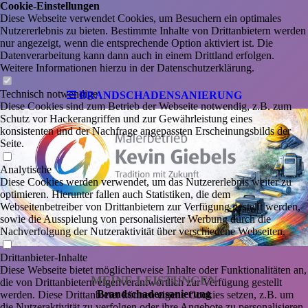
Cookie-Einstellungen
Diese Webseite verwendet Cookies, um Besuchern ein optimales
Nutzererlebnis zu bieten. Bestimmte Inhalte von Drittanbietern werden
nur angezeigt, wenn die entsprechende Option aktiviert ist. Die
Datenverarbeitung kann dann auch in einem Drittland erfolgen.
Weitere Informationen hierzu in der Datenschutzerklärung.
Technisch notwendige
BRANDSCHADENSANIERUNG
Diese Cookies sind zum Betrieb der Webseite notwendig, z.B. zum
Schutz vor Hackerangriffen und zur Gewährleistung eines
konsistenten und der Nachfrage angepassten Erscheinungsbilds der
Seite.
Analytische
Diese Cookies werden verwendet, um das Nutzererlebnis weiter zu
optimieren. Hierunter fallen auch Statistiken, die dem
Webseitenbetreiber von Drittanbietern zur Verfügung gestellt werden,
sowie die Ausspielung von personalisierter Werbung durch die
Nachverfolgung der Nutzeraktivität über verschiedene Webseiten.
Drittanbieter-Inhalte
Diese Webseite bietet möglicherweise Inhalte oder Funktionalitäten an,
MEINE LEISTUNGEN
die von Drittanbietern eigenverantwortlich zur Verfügung gestellt
Brandschadensanierung
werden. Diese Drittanbieter können eigene Cookies setzen, z.B. um
die Nutzeraktivität zu verfolgen oder ihre Angebote zu personalisieren